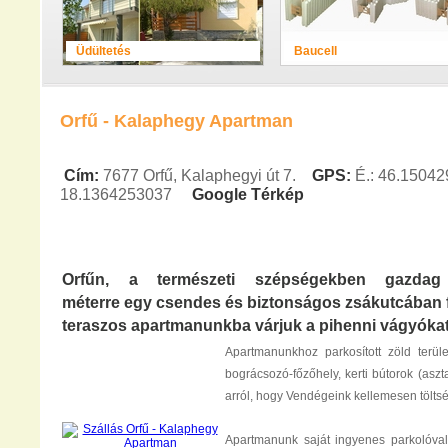
Üdültetés
Baucell
Orfű - Kalaphegy Apartman
Cím:
7677 Orfű, Kalaphegyi út 7.
GPS:
É.: 46.15042
18.1364253037
Google
Térkép
Orfűn, a természeti szépségekben gazdag 
méterre egy csendes és biztonságos zsákutcában fe
teraszos apartmanunkba várjuk a pihenni vágyóka
Apartmanunkhoz parkosított zöld terület 
bográcsozó-főzőhely, kerti bútorok (asz
arról, hogy Vendégeink kellemesen töltsé
Apartmanunk saját ingyenes parkolóval