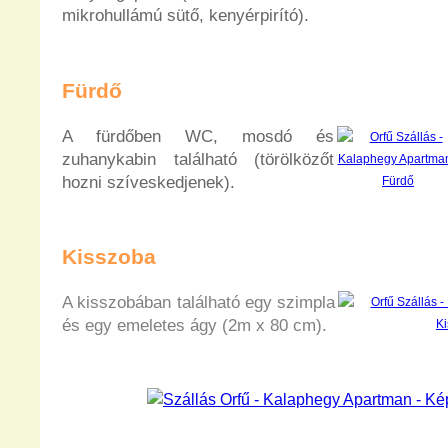
mikrohullámú sütő, kenyérpirító).
Fürdő
A fürdőben WC, mosdó és
zuhanykabin található (törölközőt
hozni szíveskedjenek).
Kisszoba
A kisszobában található egy szimpla
és egy emeletes ágy (2m x 80 cm).