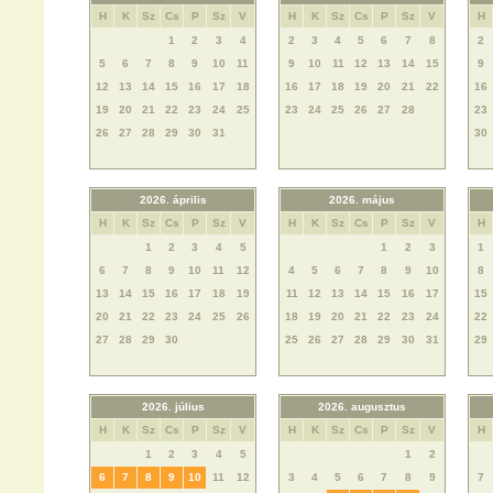
H
K
Sz
Cs
P
Sz
V
H
K
Sz
Cs
P
Sz
V
H
1
2
3
4
2
3
4
5
6
7
8
2
5
6
7
8
9
10
11
9
10
11
12
13
14
15
9
12
13
14
15
16
17
18
16
17
18
19
20
21
22
16
19
20
21
22
23
24
25
23
24
25
26
27
28
23
26
27
28
29
30
31
30
2026. április
2026. május
H
K
Sz
Cs
P
Sz
V
H
K
Sz
Cs
P
Sz
V
H
1
2
3
4
5
1
2
3
1
6
7
8
9
10
11
12
4
5
6
7
8
9
10
8
13
14
15
16
17
18
19
11
12
13
14
15
16
17
15
20
21
22
23
24
25
26
18
19
20
21
22
23
24
22
27
28
29
30
25
26
27
28
29
30
31
29
2026. július
2026. augusztus
H
K
Sz
Cs
P
Sz
V
H
K
Sz
Cs
P
Sz
V
H
1
2
3
4
5
1
2
6
7
8
9
10
11
12
3
4
5
6
7
8
9
7