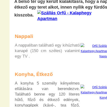
A belső tér úgy került kialakításra, hogy a na
étkező egy teret alkot, innen nyílik egy fürd
kisszoba.
Nappali
A nappaliban található egy kihúzható
kanapé (150 cm széles) valamint
egy TV .
Konyha, Étkező
A konyha 5 személy kényelmes
ellátására van berendezve.
Található benne egy 120 literes
hűtő, főző és étkező edények,
konyhagépek (kávé-, tea főző,