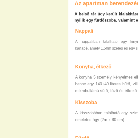
Az apartman berendezé
A belső tér úgy került kialakítá
nyílik egy fürdőszoba, valamint 
Nappali
A nappaliban található egy kinyi
kanapé, amely 1,50m széles és egy s
Konyha, étkező
A konyha 5 személy kényelmes ell
benne egy 140+40 literes hűtő, vil
mikrohullámú sütő, főző és étkez
Kisszoba
A kisszobában található egy szi
emeletes ágy (2m x 80 cm).
.