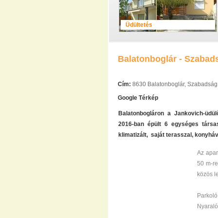
Üdültetés
Balatonboglár - Szaba
Cím:
8630 Balatonboglár, Szabadság 
Google Térkép
Balatonbogláron a Jankovich-üdül
2016-ban épült 6 egységes társas
klimatizált, saját terasszal, konyhá
Az apar
50 m-re
közös l
Parkoló
Nyaraló