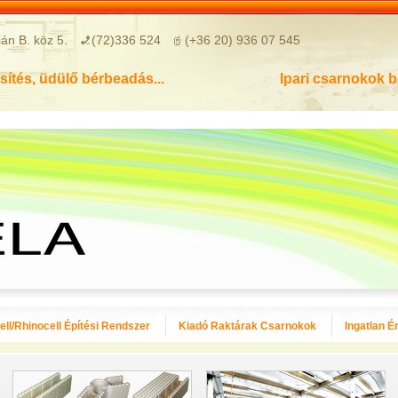
án B. köz 5.
(72)336 524
(+36 20) 936 07 545
sítés, üdülő bérbeadás...
Ipari csarnokok 
ll/Rhinocell Építési Rendszer
Kiadó Raktárak Csarnokok
Ingatlan É