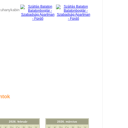
hanykabin
ntok
2026. február
2026. március
H
K
Sz
Cs
P
Sz
V
H
K
Sz
Cs
P
Sz
V