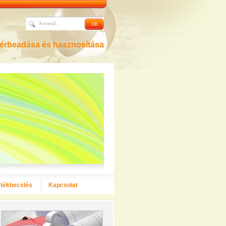
bérbeadása és hasznosítása
rtékbecslés
Kapcsolat