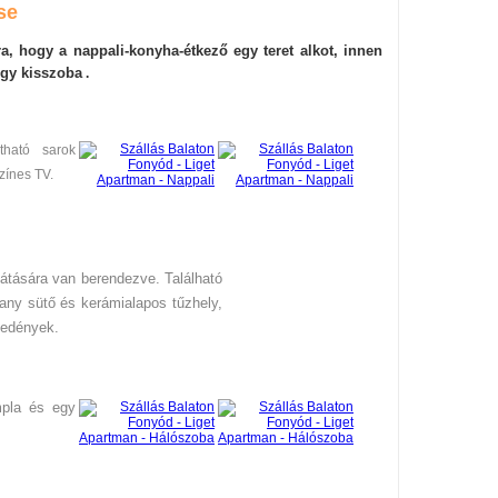
se
sra, hogy a nappali-konyha-étkező egy teret alkot, innen
egy kisszoba
.
tható sarok
zínes TV.
átására van berendezve. Található
lany sütő és kerámialapos tűzhely,
ő edények.
mpla és egy