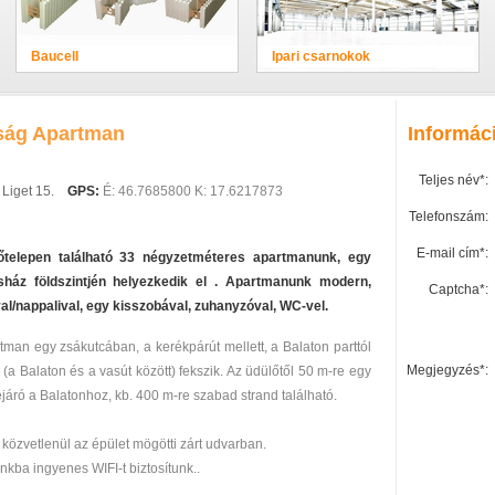
Baucell
Ipari csarnokok
dság Apartman
Informác
Teljes név*:
Liget 15.
GPS:
É: 46.7685800 K: 17.6217873
Telefonszám:
E-mail cím*:
őtelepen található 33 négyzetméteres apartmanunk, egy
ház földszintjén helyezkedik el . Apartmanunk modern,
Captcha*:
val/nappalival, egy kisszobával, zuhanyzóval, WC-vel.
tman egy zsákutcában, a kerékpárút mellett, a Balaton parttól
Megjegyzés*:
 (a Balaton és a vasút között) fekszik. Az üdülőtől 50 m-re egy
ejáró a Balatonhoz, kb. 400 m-re szabad strand található.
 közvetlenül az épület mögötti zárt udvarban.
nkba ingyenes WIFI-t biztosítunk..