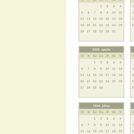
1
2
3
4
5
6
7
8
9
10
11
12
13
14
15
16
17
18
1
19
20
21
22
23
24
25
2
26
27
28
29
30
31
2026. április
H
K
Sz
Cs
P
Sz
V
1
2
3
4
5
6
7
8
9
10
11
12
13
14
15
16
17
18
19
1
20
21
22
23
24
25
26
1
27
28
29
30
2
2026. július
H
K
Sz
Cs
P
Sz
V
1
2
3
4
5
6
7
8
9
10
11
12
13
14
15
16
17
18
19
1