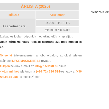
ÁR
LISTA (2025)
*A mező kitölt
Időszak
Apartman*
35.000.- Ft/Éj + IFA
Az apartman ára
Minimum 5
éjszaka
Szabad és foglalt időpontok megtekinthetők a lap alján.
iben kérdezni, vagy foglalni szeretne azt több módon is
ti:
Töltse ki
értelemszerűen a jobb oldalon, az oldal tetején
található
INFORMÁCIÓKÉRÉS
rovatot.
Küldjön
nekünk e-mailt az
info@tutelakft.hu
címre.
Hívjon minket
telefonon a
(+36 72) 336 524
-es vagy a
(+36
20) 34 44 958
-as mobilszámon.