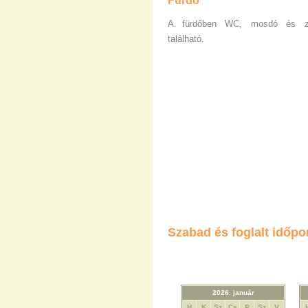
Fürdő
A fürdőben WC, mosdó és zu
található.
Szabad és foglalt időpo
2026. január
H
K
Sz
Cs
P
Sz
V