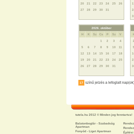
20
21
22
23
24
25
26
1
27
28
29
30
31
2
3
2026. október
H
K
Sz
Cs
P
Sz
V
1
2
3
4
5
6
7
8
9
10
11
12
13
14
15
16
17
18
1
19
20
21
22
23
24
25
2
26
27
28
29
30
31
3
színű jelzés a lefoglalt nap(ok
17
tutela.hu 2012 © Minden jog fenntartva!
Balatonboglár - Szabadság
Rendsz
Apartman
Rendsz
Fonyód - Liget Apartman
Építés