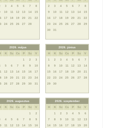
2
3
4
5
6
7
8
2
3
4
5
6
7
8
9
10
11
12
13
14
15
9
10
11
12
13
14
15
6
17
18
19
20
21
22
16
17
18
19
20
21
22
3
24
25
26
27
28
23
24
25
26
27
28
29
30
31
2026. május
2026. június
H
K
Sz
Cs
P
Sz
V
H
K
Sz
Cs
P
Sz
V
1
2
3
1
2
3
4
5
6
7
4
5
6
7
8
9
10
8
9
10
11
12
13
14
1
12
13
14
15
16
17
15
16
17
18
19
20
21
8
19
20
21
22
23
24
22
23
24
25
26
27
28
5
26
27
28
29
30
31
29
30
2026. augusztus
2026. szeptember
H
K
Sz
Cs
P
Sz
V
H
K
Sz
Cs
P
Sz
V
1
2
1
2
3
4
5
6
3
4
5
6
7
8
9
7
8
9
10
11
12
13
0
11
12
13
14
15
16
14
15
16
17
18
19
20