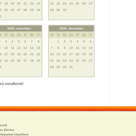
7
18
19
20
21
22
23
21
22
23
24
25
26
27
4
25
26
27
28
29
30
28
29
30
1
2026. november
2026. december
H
K
Sz
Cs
P
Sz
V
H
K
Sz
Cs
P
Sz
V
2
3
4
5
6
7
8
1
2
3
4
5
6
9
10
11
12
13
14
15
7
8
9
10
11
12
13
6
17
18
19
20
21
22
14
15
16
17
18
19
20
3
24
25
26
27
28
29
21
22
23
24
25
26
27
0
28
29
30
31
)ra vonatkozik!
erről
er Elemei
i folyamat képekben