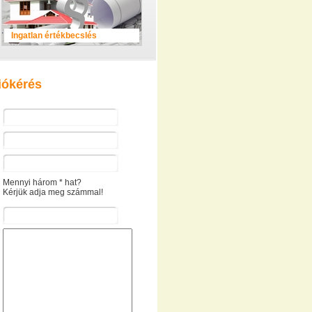
Ingatlan értékbecslés
iókérés
Mennyi három * hat?
Kérjük adja meg számmal!