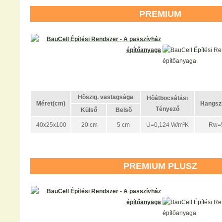
PREMIUM
Hőszig. vastagsága
Hőátbocsátási
Méret(cm)
Hangszi
Tényező
Külső
Belső
40x25x100
20 cm
5 cm
U=0,124 W/m²K
Rw=5
PREMIUM PLUSZ