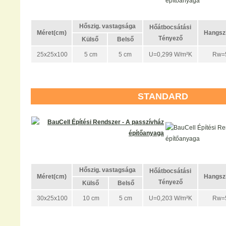
Hőszig. vastagsága
Hőátbocsátási
Méret(cm)
Hangszi
Tényező
Külső
Belső
25x25x100
5 cm
5 cm
U=0,299 W/m²K
Rw=5
STANDARD
Hőszig. vastagsága
Hőátbocsátási
Méret(cm)
Hangszi
Tényező
Külső
Belső
30x25x100
10 cm
5 cm
U=0,203 W/m²K
Rw=5