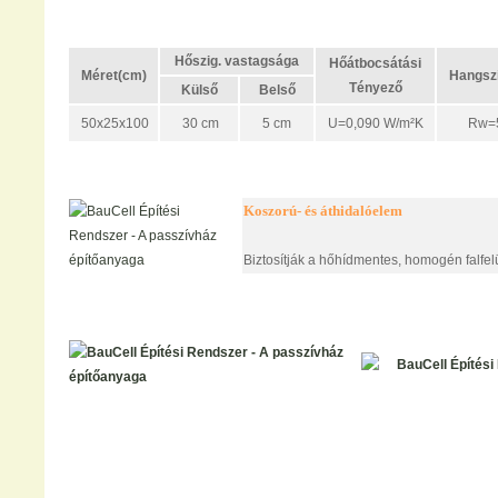
Hőszig. vastagsága
Hőátbocsátási
Méret(cm)
Hangszi
Tényező
Külső
Belső
50x25x100
30 cm
5 cm
U=0,090 W/m²K
Rw=5
Koszorú- és áthidalóelem
Biztosítják a hőhídmentes, homogén falfelül