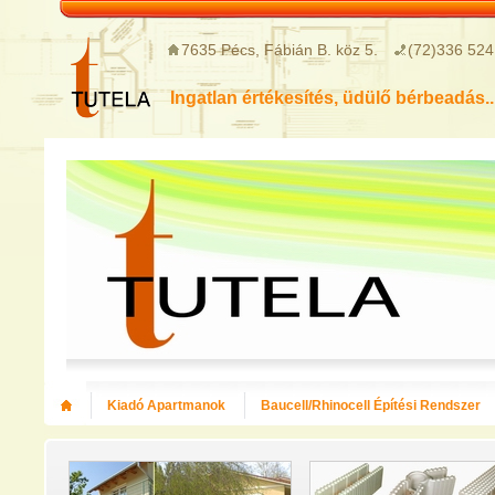
7635 Pécs, Fábián B. köz 5.
(72)336 524
Ingatlan értékesítés, üdülő bérbeadás..
Kiadó Apartmanok
Baucell/Rhinocell Építési Rendszer