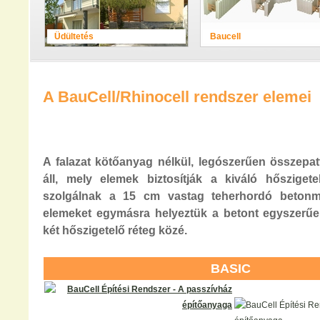
Üdültetés
Baucell
A BauCell/Rhinocell rendszer elemei
A falazat kötőanyag nélkül, legószerűen összepat
áll, mely elemek biztosítják a kiváló hőszigete
szolgálnak a 15 cm vastag teherhordó betonm
elemeket egymásra helyeztük a betont egyszerűe
két hőszigetelő réteg közé.
BASIC