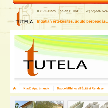
7635 Pécs, Fábián B. köz 5.
(72)336 524
Ingatlan értékesítés, üdülő bérbeadás..
Kiadó Apartmanok
Baucell/Rhinocell Építési Rendszer