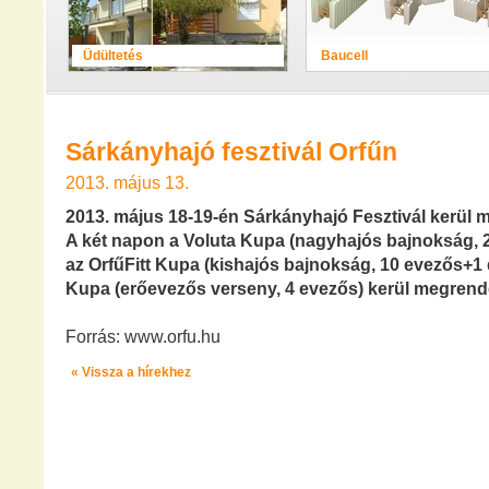
Üdültetés
Baucell
Sárkányhajó fesztivál Orfűn
2013. május 13.
2013. május 18-19-én Sárkányhajó Fesztivál kerül 
A két napon a Voluta Kupa (nagyhajós bajnokság, 
az OrfűFitt Kupa (kishajós bajnokság, 10 evezős+1 
Kupa (erőevezős verseny, 4 evezős) kerül megrend
Forrás: www.orfu.hu
« Vissza a hírekhez