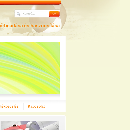
bérbeadása és hasznosítása
rtékbecslés
Kapcsolat