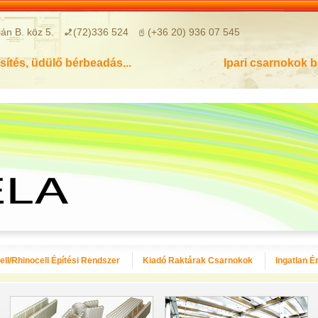
án B. köz 5.
(72)336 524
(+36 20) 936 07 545
sítés, üdülő bérbeadás...
Ipari csarnokok 
ll/Rhinocell Építési Rendszer
Kiadó Raktárak Csarnokok
Ingatlan É