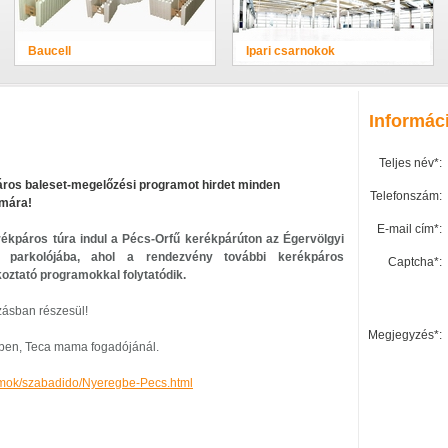
Baucell
Ipari csarnokok
Informác
Teljes név*:
ros baleset-megelőzési programot hirdet minden
Telefonszám:
ámára!
E-mail cím*:
rékpáros túra indul
a Pécs-Orfű kerékpárúton
az Égervölgyi
parkolójába,
ahol a rendezvény további kerékpáros
Captcha*:
oztató programokkal folytatódik.
zásban részesül!
Megjegyzés*:
yben, Teca mama fogadójánál.
amok/szabadido/Nyeregbe-Pecs.html