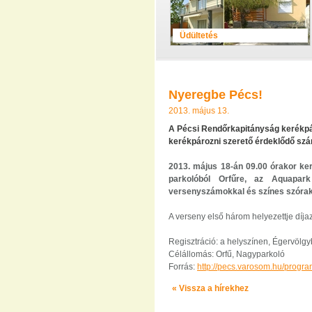
Üdültetés
Nyeregbe Pécs!
2013. május 13.
A Pécsi Rendőrkapitányság kerékpá
kerékpározni szerető érdeklődő sz
2013. május 18-án 09.00 órakor ke
parkolóból Orfűre, az Aquapark 
versenyszámokkal
és színes szórak
A verseny első három helyezettje díja
Regisztráció: a helyszínen, Égervölg
Célállomás: Orfű, Nagyparkoló
Forrás:
http://pecs.varosom.hu/progr
« Vissza a hírekhez