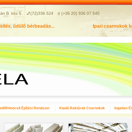
án B. köz 5.
(72)336 524
(+36 20) 936 07 545
sítés, üdülő bérbeadás...
Ipari csarnokok 
ll/Rhinocell Építési Rendszer
Kiadó Raktárak Csarnokok
Ingatlan É