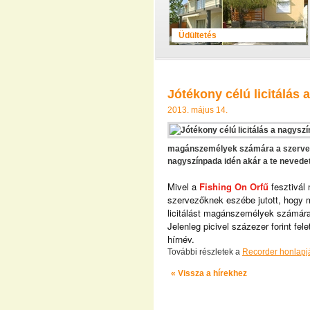
Üdültetés
Jótékony célú licitálás
2013. május 14.
magánszemélyek számára a szervező
nagyszínpada idén akár a te nevedet 
Mivel a
Fishing On Orfű
fesztivál
szervezőknek eszébe jutott, hogy m
licitálást magánszemélyek számára,
Jelenleg picivel százezer forint fele
hírnév.
További részletek a
Recorder honlapj
« Vissza a hírekhez