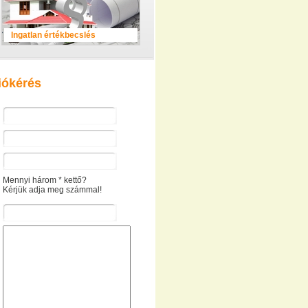
Ingatlan értékbecslés
iókérés
Mennyi három * kettő?
Kérjük adja meg számmal!