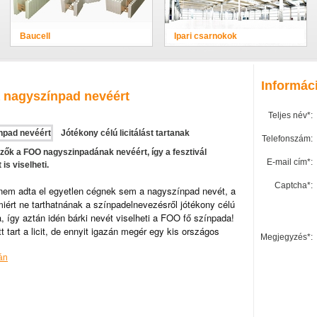
Baucell
Ipari csarnokok
Informác
 a nagyszínpad nevéért
Teljes név*:
Jótékony célú licitálást tartanak
Telefonszám:
k a FOO nagyszinpadának nevéért, így a fesztivál
E-mail cím*:
is viselheti.
Captcha*:
 nem adta el egyetlen cégnek sem a nagyszínpad nevét, a
iért ne tarthatnának a színpadelnevezésről jótékony célú
 így aztán idén bárki nevét viselheti a FOO fő színpada!
tt tart a licit, de ennyit igazán megér egy kis országos
Megjegyzés*:
án