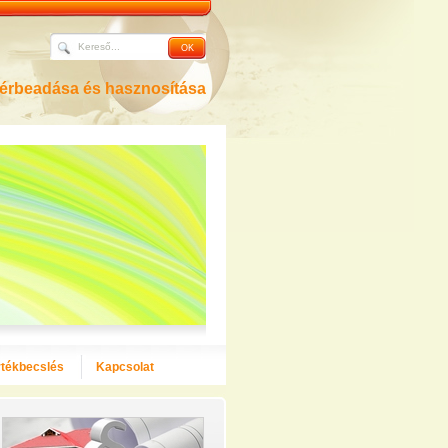
bérbeadása és hasznosítása
rtékbecslés
Kapcsolat